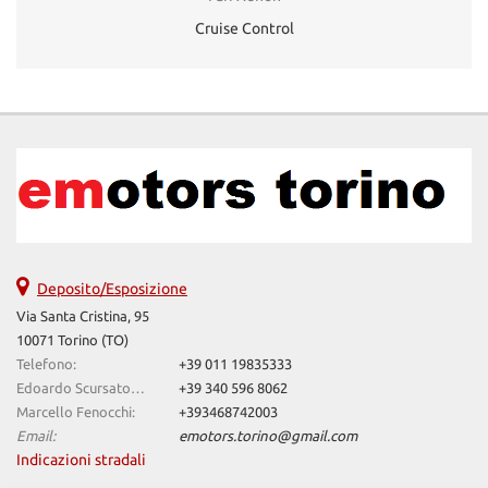
Cruise Control
Deposito/Esposizione
Via Santa Cristina, 95
10071 Torino (TO)
Telefono:
+39 011 19835333
Edoardo Scursatone:
+39 340 596 8062
Marcello Fenocchi:
+393468742003
Email:
emotors.torino@gmail.com
Indicazioni stradali