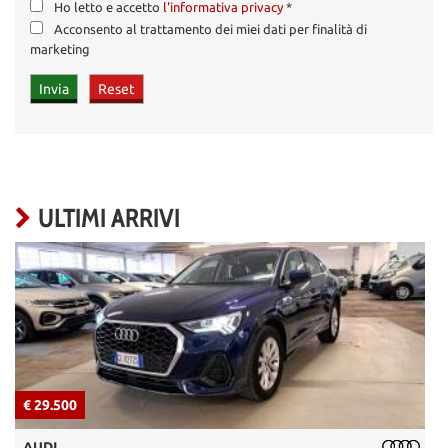
Ho letto e accetto
l'informativa privacy
*
Acconsento al trattamento dei miei dati per finalità di
marketing
ULTIMI ARRIVI
€ 29.500
€
AUDI