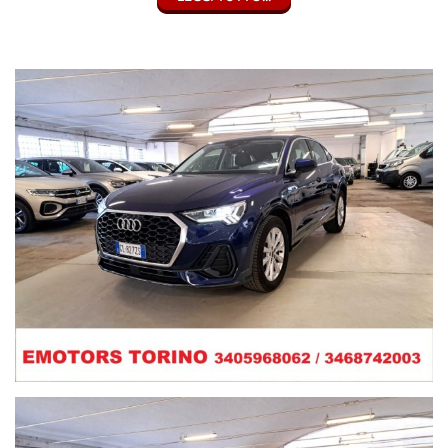
Contatti 3468742003 / 3405968062
WWW.EMOTORSTORINO.COM
N.B.: Le dotazioni tecniche e gli accessori indicati nella presente
scheda sono accurate, tuttavia potrebbero contenere errori o
imprecisioni. Sono quindi da considerarsi puramente indicativi e
potrebbero non coincidere con l'effettiva dotazione tecnica e gli
accessori dello specifico veicolo. Il cliente è pertanto invitato a
verificarne l'effettiva corrispondenza contattando la Emotors
Torino. L'azienda declina ogni responsabilità per eventuali
involontarie incongruenze tra le effettive caratteristiche dello
specifico veicolo ed i dati presenti sulla scheda informativa, che
non rappresentano in alcun modo un impegno contrattuale per il
venditore.