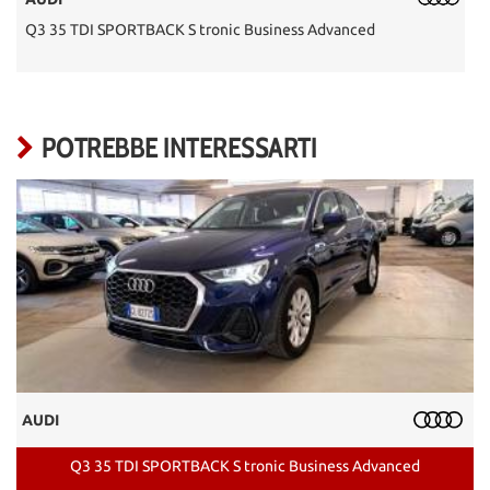
Q3 35 TDI SPORTBACK S tronic Business Advanced
T
POTREBBE INTERESSARTI
AUDI
Q3 35 TDI SPORTBACK S tronic Business Advanced