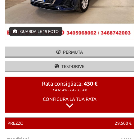
GUARDA LE 19 FOTO
PERMUTA
TEST-DRIVE
Rata consigliata:
430 €
T.A.N. 4% - T.A.E.G.
4%
CONFIGURA LA TUA RATA
PREZZO
29.500 €