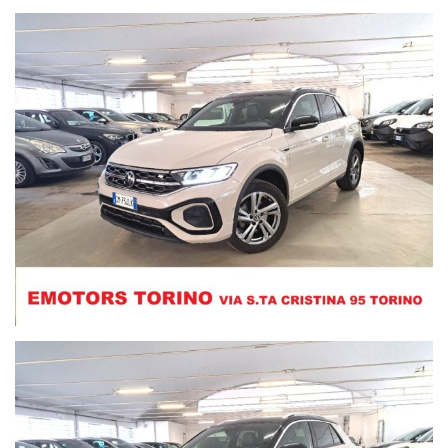
N.B.: Le dotazioni tecniche e gli accessori indicati nella presente
scheda sono accurate, tuttavia potrebbero contenere errori o
imprecisioni. Sono quindi da considerarsi puramente indicativi e
potrebbero non coincidere con l'effettiva dotazione tecnica e gli
accessori dello specifico veicolo. Il cliente è pertanto invitato a
verificarne l'effettiva corrispondenza contattando la Emotors
Torino. L'azienda declina ogni responsabilità per eventuali
involontarie incongruenze tra le effettive caratteristiche dello
specifico veicolo ed i dati presenti sulla scheda informativa, che
non rappresentano in alcun modo un impegno contrattuale per il
venditore.