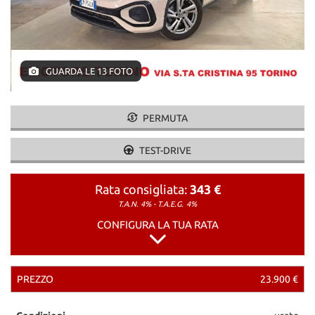
GUARDA LE 13 FOTO
PERMUTA
TEST-DRIVE
Rata consigliata:
343 €
T.A.N. 4% - T.A.E.G.
4%
CONFIGURA LA TUA RATA
PREZZO
23.900 €