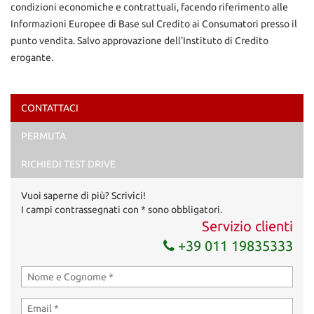
condizioni economiche e contrattuali, facendo riferimento alle
Informazioni Europee di Base sul Credito ai Consumatori presso il
punto vendita. Salvo approvazione dell'Instituto di Credito
erogante.
CONTATTACI
Ho letto e accetto
l'informativa privacy
*
PERMUTA
Acconsento al trattamento dei miei dati per finalità di
marketing
RICHIEDI TEST DRIVE
Invia la tua richiesta
Vuoi saperne di più? Scrivici!
I campi contrassegnati con * sono obbligatori.
Servizio clienti
+39 011 19835333