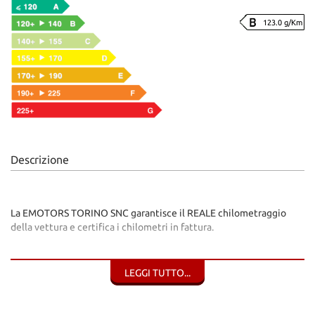
123.0 g/Km
Descrizione
La EMOTORS TORINO SNC garantisce il REALE chilometraggio
della vettura e certifica i chilometri in fattura.
Possibilità di usufruire di FINANZIAMENTI e ASSICURAZIONI
LEGGI TUTTO...
Contatti 3468742003 / 3405968062
WWW.EMOTORSTORINO.COM