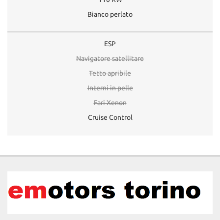
Bianco perlato
ESP
Navigatore satellitare
Tetto apribile
Interni in pelle
Fari Xenon
Cruise Control