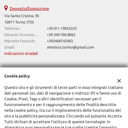
Deposito/Esposizione
Via Santa Cristina, 95
10071 Torino (TO)
Telefono:
+39 011 19835333
Edoardo Scursatone:
+39 340 596 8062
Marcello Fenocchi:
+393468742003
Email:
emotors.torino@gmail.com
Indicazioni stradali
Dati fiscali:
Cookie policy
Emotors Torino Snc
Via Artigiani 26 Balangero (To)
Questo sito e gli strumenti di terze parti in esso integrati trattano
C.F/P.IVA:
11514800017
dati personali (es. dati di navigazione o indirizzi IP) e fanno uso di
Registro delle imprese:
TO
Cookie, Pixel, Tags o altri identificatori necessari per il
funzionamento e per il raggiungimento delle finalità descritte
nella cookie policy, tra cui il miglioramento delle funzionalità del
sito e la pubblicità personalizzata. Cliccando sul pulsante Accetta
Tutti dichiari di accettare l'utilizzo di queste tecnologie. In
alternativa puoi personalizzare le tue scelte tramite l'apposito