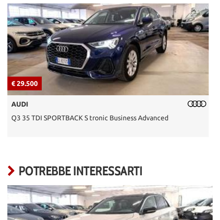
€ 29.500
€
AUDI
Q3 35 TDI SPORTBACK S tronic Business Advanced
T
POTREBBE INTERESSARTI