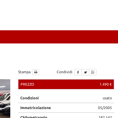
Stampa
Condividi
PREZZO
1.490 €
Condizioni
usato
Immatricolazione
05/2005
Chilometraggio
182.142