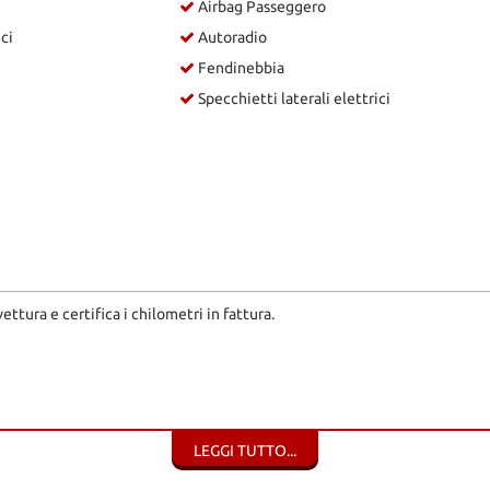
Airbag Passeggero
ici
Autoradio
Fendinebbia
Specchietti laterali elettrici
ura e certifica i chilometri in fattura.
LEGGI TUTTO...
cheda sono accurate, tuttavia potrebbero contenere errori o imprecisioni