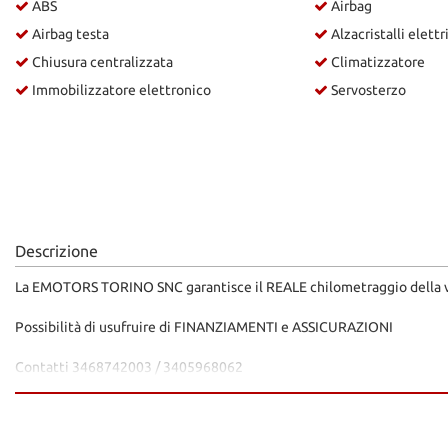
ABS
Airbag
Airbag testa
Alzacristalli elettr
Chiusura centralizzata
Climatizzatore
Immobilizzatore elettronico
Servosterzo
Descrizione
La EMOTORS TORINO SNC garantisce il REALE chilometraggio della vett
Possibilità di usufruire di FINANZIAMENTI e ASSICURAZIONI
Contatti 3468742003 / 3405968062
WWW.EMOTORSTORINO.COM
N.B.: Le dotazioni tecniche e gli accessori indicati nella presente s