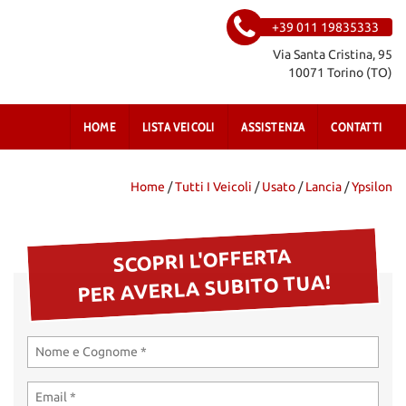
+39 011 19835333
Via Santa Cristina, 95
10071 Torino (TO)
HOME
LISTA VEICOLI
ASSISTENZA
CONTATTI
Home
/
Tutti I Veicoli
/
Usato
/
Lancia
/
Ypsilon
SCOPRI L'OFFERTA
PER AVERLA SUBITO TUA!