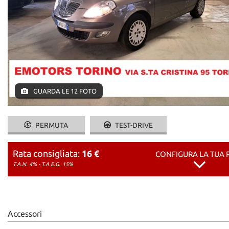
GUARDA LE 12 FOTO
PERMUTA
TEST-DRIVE
Rata consigliata:
16 €
CONFIGURA LA TUA 
T.A.N. 4% - T.A.E.G.
15%
Accessori