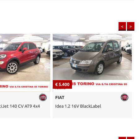
<
>
€ 8.900
€
VOLKSWAGEN
BlackLabel
Up! 1.0 75 CV 5p. move up!**PREZZO
D
VERO**
C