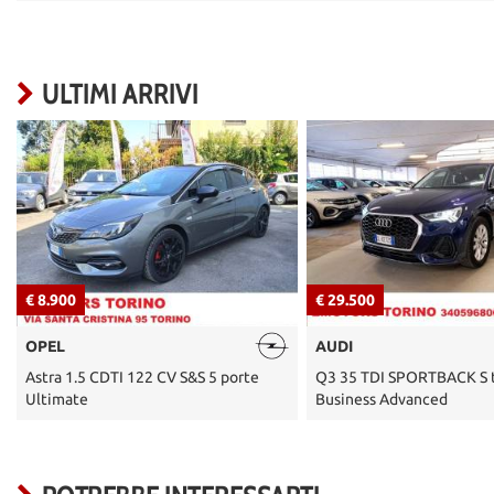
ULTIMI ARRIVI
€ 29.500
€ 5.500
AUDI
FORD
Q3 35 TDI SPORTBACK S tronic
Transit Connect 200 1.6 
Business Advanced
PC Furgone Entry