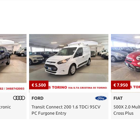
€ 7.950
€ 5.400
FIAT
FIAT
TDCi 95CV
500X 2.0 MultiJet 140 CV AT9 4x4
Idea 1.2 16V 
Cross Plus