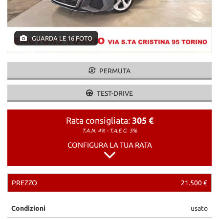
GUARDA LE 16 FOTO
PERMUTA
TEST-DRIVE
Rata consigliata:
305 €
T.A.N. 4% - T.A.E.G.
5%
CONFIGURA LA TUA RATA
PREZZO
21.500 €
Condizioni
usato