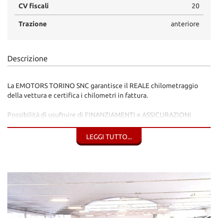
CV fiscali
20
Trazione
anteriore
Descrizione
La EMOTORS TORINO SNC garantisce il REALE chilometraggio
della vettura e certifica i chilometri in fattura.
Possibilità di usufruire di FINANZIAMENTI e ASSICURAZIONI
Contatti 3468742003 / 3405968062
LEGGI TUTTO...
WWW.EMOTORSTORINO.COM
N.B.: Le dotazioni tecniche e gli accessori indicati nella presente
scheda sono accurate, tuttavia potrebbero contenere errori o
imprecisioni. Sono quindi da considerarsi puramente indicativi e
potrebbero non coincidere con l'effettiva dotazione tecnica e gli
accessori dello specifico veicolo. Il cliente è pertanto invitato a