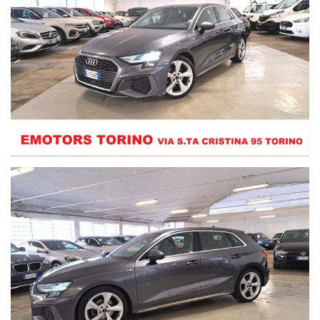
verificarne l'effettiva corrispondenza contattando la Emotors
Torino. L'azienda declina ogni responsabilità per eventuali
involontarie incongruenze tra le effettive caratteristiche dello
specifico veicolo ed i dati presenti sulla scheda informativa, che
non rappresentano in alcun modo un impegno contrattuale per il
venditore.