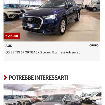
€ 29.500
€
AUDI
Q3 35 TDI SPORTBACK S tronic Business Advanced
T
POTREBBE INTERESSARTI