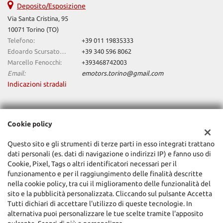
Deposito/Esposizione
Via Santa Cristina, 95
10071 Torino (TO)
Telefono:
+39 011 19835333
Edoardo Scursatone:
+39 340 596 8062
Marcello Fenocchi:
+393468742003
Email:
emotors.torino@gmail.com
Indicazioni stradali
Dati fiscali:
Cookie policy
Emotors Torino Snc
Via Artigiani 26 Balangero (To)
Questo sito e gli strumenti di terze parti in esso integrati trattano
C.F/P.IVA:
11514800017
dati personali (es. dati di navigazione o indirizzi IP) e fanno uso di
Registro delle imprese:
TO
Cookie, Pixel, Tags o altri identificatori necessari per il
funzionamento e per il raggiungimento delle finalità descritte
nella cookie policy, tra cui il miglioramento delle funzionalità del
sito e la pubblicità personalizzata. Cliccando sul pulsante Accetta
Tutti dichiari di accettare l'utilizzo di queste tecnologie. In
alternativa puoi personalizzare le tue scelte tramite l'apposito