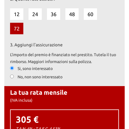
12
24
36
48
60
72
3.
Aggiungi l'assicurazione
L'importo del premio è finanziato nel prestito. Tutela il tuo
rimborso. Maggiori informazioni sulla polizza.
Si, sono interessato
No, non sono interessato
La tua rata mensile
(IVA inclusa)
305 €
T.A.N. 4% - T.A.E.G.
4,53
%