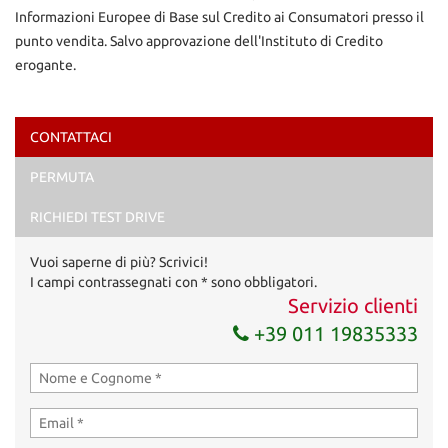
Informazioni Europee di Base sul Credito ai Consumatori presso il
punto vendita. Salvo approvazione dell'Instituto di Credito
erogante.
CONTATTACI
Ho letto e accetto
l'informativa privacy
*
PERMUTA
Acconsento al trattamento dei miei dati per finalità di
marketing
RICHIEDI TEST DRIVE
Invia la tua richiesta
Vuoi saperne di più? Scrivici!
I campi contrassegnati con * sono obbligatori.
Servizio clienti
+39 011 19835333