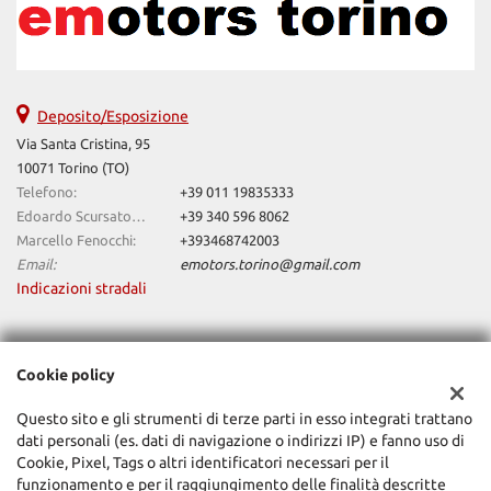
Deposito/Esposizione
Via Santa Cristina, 95
10071 Torino (TO)
Telefono:
+39 011 19835333
Edoardo Scursatone:
+39 340 596 8062
Marcello Fenocchi:
+393468742003
Email:
emotors.torino@gmail.com
Indicazioni stradali
Dati fiscali:
Cookie policy
Emotors Torino Snc
Via Artigiani 26 Balangero (To)
Questo sito e gli strumenti di terze parti in esso integrati trattano
C.F/P.IVA:
11514800017
dati personali (es. dati di navigazione o indirizzi IP) e fanno uso di
Registro delle imprese:
TO
Cookie, Pixel, Tags o altri identificatori necessari per il
funzionamento e per il raggiungimento delle finalità descritte